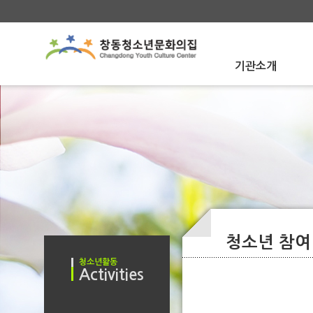
기관소개
About Us
인사말
인사말
문화의집 소개
문화의집 소개
함께하는사람들
함께하는사람들
운영법인 소개
운영법인 소개
오시는 길
오시는 길
청소년 참여
청소년활동
Activities