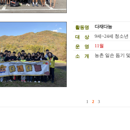
다재다농
활동명
9세~24세 청소년
대 상
11월
운 영
농촌 일손 돕기 
소 개
1
2
3