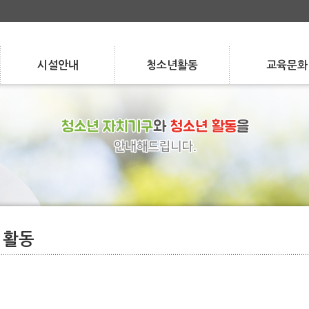
시설안내
청소년활동
교육문화
Facilities
Activities
Program
층별 안내
청소년 자치 활동
강좌 안내
층별 안내
시설 현황
청소년 자치 활동
청소년 참여 활동
강좌 안내
수강/환불 안내
시설 현황
대관/요금 안내
청소년 참여 활동
학교/지역 연계
수강/환불 안내
대관/요금 안내
학교/지역 연계
특성화 사업
특성화 사업
실습 지도
실습 지도
 활동