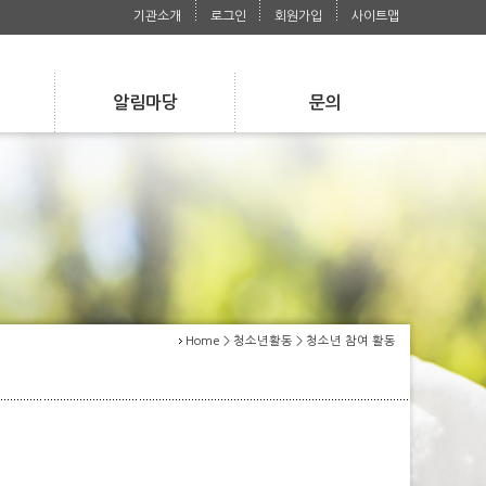
기관소개
로그인
회원가입
사이트맵
알림마당
문의
s
Notice
Contact
공지사항
자주 묻는 질문
공지사항
사진첩
자주 묻는 질문
사진첩
언론보도자료
언론보도자료
Home > 청소년활동 > 청소년 참여 활동