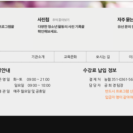
기관소개
교육문화
오시는 길
이
기관소개
교육문화
오시는 길
이
영안내
수강료 납입 정보
운 영 일 화~토 09:00 ~ 21:00
결 제 처 농협 351-0361-56
일요일 09:00 ~ 18:00
담 당 자 공 희 경 팀장
휴 관 일 매주 월요일 및 공휴일
반드시 프로그램 신청
입금자 명이 같아야합