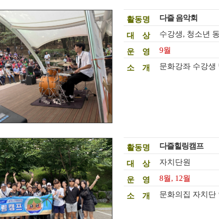
다즐 음악회
활동명
수강생, 청소년 
대 상
9월
운 영
문화강좌 수강생 
소 개
다즐힐링캠프
활동명
자치단원
대 상
8월, 12월
운 영
문화의집 자치단 
소 개