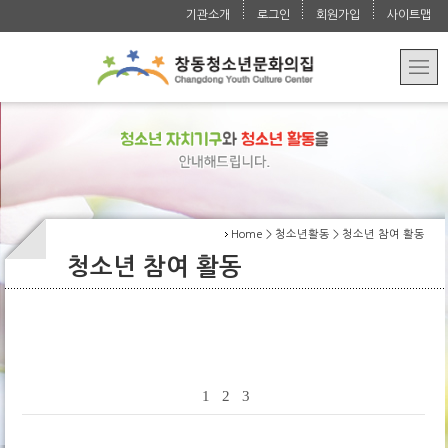
청소년 자치 활동
교육문화
Activities
기관소개
로그인
회원가입
사이트맵
운영법인 소개
대관/요금 안내
청소년 참여 활동
강좌 안내
알림마당
Programs
오시는 길
학교/지역 연계
수강/환불 안내
공지사항
문의
Notice
특성화 사업
사진첩
자주 묻는 질문
Contact
실습 지도
언론보도자료
Home > 청소년활동 > 청소년 참여 활동
청소년 참여 활동
1
2
3