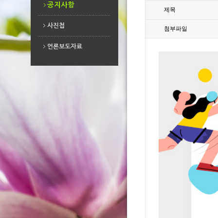
공지사항
제목
사진첩
첨부파일
사진첩
언론보도자료
언론보도자료