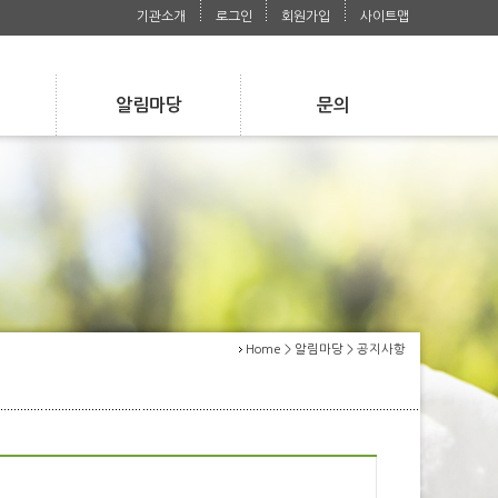
기관소개
로그인
회원가입
사이트맵
알림마당
문의
s
Notice
Contact
공지사항
자주 묻는 질문
공지사항
사진첩
자주 묻는 질문
사진첩
언론보도자료
언론보도자료
Home > 알림마당 > 공지사항