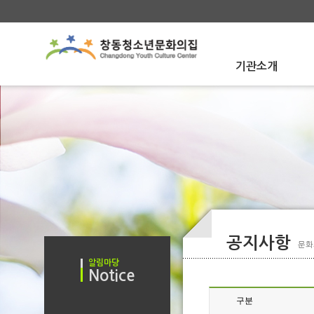
기관소개
About Us
인사말
인사말
문화의집 소개
문화의집 소개
함께하는사람들
함께하는사람들
운영법인 소개
운영법인 소개
오시는 길
오시는 길
공지사항
문화
알림마당
Notice
공지사항
구분