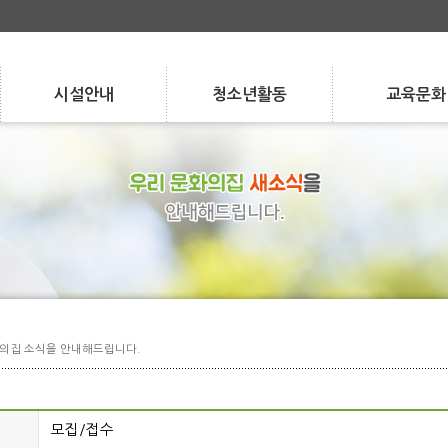
시설안내
청소년활동
교육문화
Facilities
Activities
Program
층별 안내
청소년 자치 활동
강좌 안내
층별 안내
시설 현황
청소년 자치 활동
청소년 참여 활동
강좌 안내
수강/환불 안내
시설 현황
대관/요금 안내
청소년 참여 활동
학교/지역 연계
수강/환불 안내
대관/요금 안내
학교/지역 연계
특성화 사업
특성화 사업
실습 지도
실습 지도
의집 소식을 안내해드립니다.
모집/접수