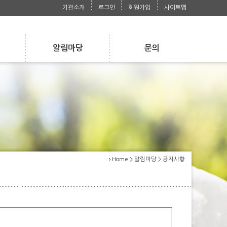
기관소개
로그인
회원가입
사이트맵
알림마당
문의
s
Notice
Contact
공지사항
자주 묻는 질문
공지사항
사진첩
자주 묻는 질문
사진첩
언론보도자료
언론보도자료
Home > 알림마당 > 공지사항