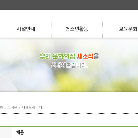
시설안내
청소년활동
교육문화
Facilities
Activities
Program
층별 안내
청소년 자치 활동
강좌 안내
층별 안내
시설 현황
청소년 자치 활동
청소년 참여 활동
강좌 안내
수강/환불 안내
시설 현황
대관/요금 안내
청소년 참여 활동
학교/지역 연계
수강/환불 안내
대관/요금 안내
학교/지역 연계
특성화 사업
특성화 사업
실습 지도
실습 지도
의집 소식을 안내해드립니다.
채용