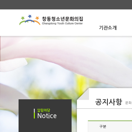
기관소개
About Us
인사말
인사말
문화의집 소개
문화의집 소개
함께하는사람들
함께하는사람들
운영법인 소개
운영법인 소개
오시는 길
오시는 길
공지사항
문화
알림마당
Notice
공지사항
구분