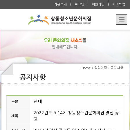
청소년 자치 활동
교육문화
Activities
기관소개
로그인
회원가입
사이트맵
운영법인 소개
대관/요금 안내
청소년 참여 활동
강좌 안내
알림마당
Programs
오시는 길
학교/지역 연계
수강/환불 안내
공지사항
문의
Notice
특성화 사업
사진첩
자주 묻는 질문
Contact
실습 지도
언론보도자료
Home > 알림마당 > 공지사항
공지사항
구분
안내
2022년도 제14기 창동청소년문화의집 결산 공
제목
고