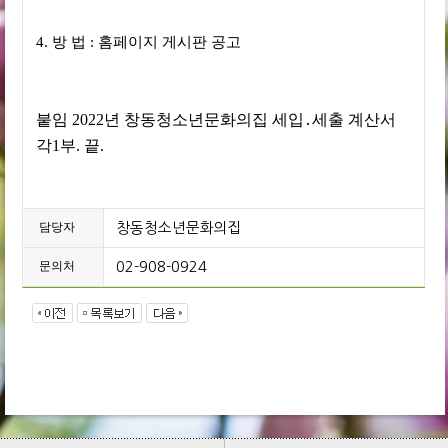
4.
방 법
:
홈페이지 게시판 공고
붙임
2022
년 창동청소년문화의집 세입
․
세출 계산서
각
1
부
.
끝
.
담당자
창동청소년문화의집
문의처
02-908-0924