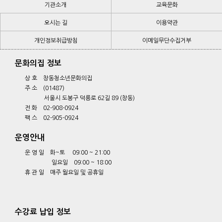
기관소개
교육문화
오시는 길
기관소개
교육문화
이용약관
개인정보취급방침
오시는 길
이메일무단수집거부
이용약관
개인정보취급방침
이메일무단수집거부
문화의집 정보
상 호 창동청소년문화의집
주 소 (01487)
서울시 도봉구 덕릉로 62길 89 (창동)
전 화 02-908-0924
팩 스 02-905-0924
운영안내
운 영 일 화~토 09:00 ~ 21:00
일요일 09:00 ~ 18:00
휴 관 일 매주 월요일 및 공휴일
수강료 납입 정보