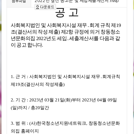
2022년 결산 공고문 및 세입세출계산서.hwp
첨부파일
공 고
사회복지법인 및 사회복지시설 재무
․
회계 규칙 제
19
조
(
결산서의 작성 제출
)
제
2
항 규정에 의거 창동청소
년문화의집
2022
년도 세입
․
세출계산서를 다음과 같
이 공고 합니다
.
1. 근 거
:
사회복지법인 및 사회복지시설 재무
․
회계규칙
(
제
19
조
결산서의 작성제출
)
2.
기 간
: 2023
년
03
월
21
일
(
화
)
부터
2023
년
04
월
09
일
(
일
)
까지
/
총
20
일간
3.
범 위
: (
사
)
한국청소년지원네트워크
,
창동청소년문화
의집 홈페이지