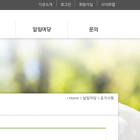
기관소개
로그인
회원가입
사이트맵
알림마당
문의
s
Notice
Contact
공지사항
자주 묻는 질문
공지사항
사진첩
자주 묻는 질문
사진첩
언론보도자료
언론보도자료
Home > 알림마당 > 공지사항