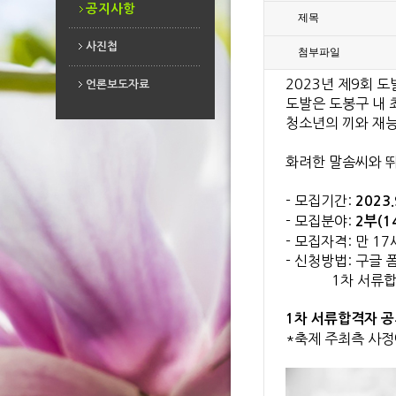
공지사항
제목
사진첩
첨부파일
2023년 제9회 
사진첩
언론보도자료
도발은 도봉구 내 
언론보도자료
청소년의 끼와 재능
화려한 말솜씨와 뛰
- 모집기간:
2023.
- 모집분야:
2부(1
- 모집자격: 만 1
- 신청방법: 구글 폼
1차 서류합격 -
1차 서류합격자 공지: 
*축제 주최측 사정