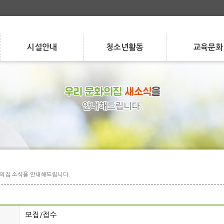
시설안내
청소년활동
교육문화
Facilities
Activities
Program
층별 안내
청소년 자치 활동
강좌 안내
층별 안내
시설 현황
청소년 자치 활동
청소년 참여 활동
강좌 안내
수강/환불 안내
시설 현황
대관/요금 안내
청소년 참여 활동
학교/지역 연계
수강/환불 안내
대관/요금 안내
학교/지역 연계
특성화 사업
특성화 사업
실습 지도
실습 지도
의집 소식을 안내해드립니다.
모집/접수