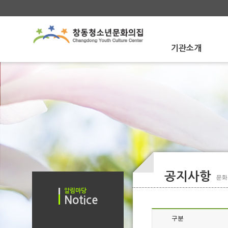
기관소개
About Us
인사말
인사말
문화의집 소개
문화의집 소개
함께하는사람들
함께하는사람들
운영법인 소개
운영법인 소개
오시는 길
오시는 길
공지사항
문화
알림마당
Notice
공지사항
구분