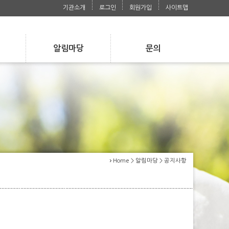
기관소개
로그인
회원가입
사이트맵
알림마당
문의
s
Notice
Contact
공지사항
자주 묻는 질문
공지사항
사진첩
자주 묻는 질문
사진첩
언론보도자료
언론보도자료
Home > 알림마당 > 공지사항