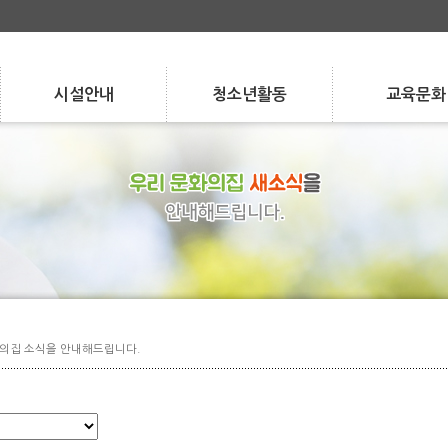
시설안내
청소년활동
교육문화
Facilities
Activities
Program
층별 안내
청소년 자치 활동
강좌 안내
층별 안내
시설 현황
청소년 자치 활동
청소년 참여 활동
강좌 안내
수강/환불 안내
시설 현황
대관/요금 안내
청소년 참여 활동
학교/지역 연계
수강/환불 안내
대관/요금 안내
학교/지역 연계
특성화 사업
특성화 사업
실습 지도
실습 지도
의집 소식을 안내해드립니다.