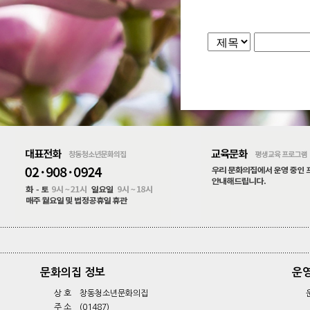
문화의집 정보
운
상 호 창동청소년문화의집
주 소 (01487)