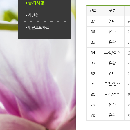
공지사항
번호
구분
사진첩
87
안내
사진첩
언론보도자료
86
유관
언론보도자료
85
유관
84
모집/접수
83
유관
82
안내
81
모집/접수
80
모집/접수
79
유관
78
유관