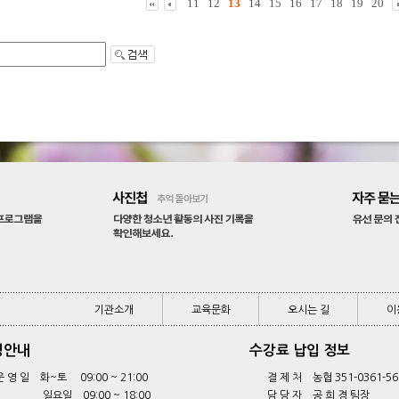
11
12
13
14
15
16
17
18
19
20
기관소개
교육문화
오시는 길
이
기관소개
교육문화
오시는 길
이
영안내
수강료 납입 정보
운 영 일 화~토 09:00 ~ 21:00
결 제 처 농협 351-0361-56
일요일 09:00 ~ 18:00
담 당 자 공 희 경 팀장