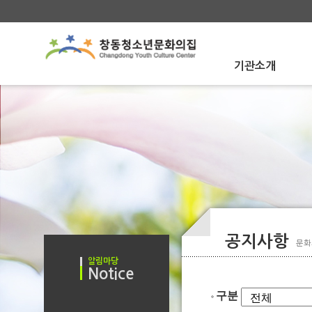
기관소개
About Us
인사말
인사말
문화의집 소개
문화의집 소개
함께하는사람들
함께하는사람들
운영법인 소개
운영법인 소개
오시는 길
오시는 길
공지사항
문화
알림마당
Notice
공지사항
구분