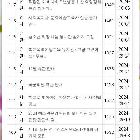
직장인, 예비사회초년생을 위한 역량강화
유
2024-
117
1348
특강 참여자..
관
10-05
사회복지사, 문화예술교육사 실습 불가
안
2024-
116
1461
안내
내
10-04
유
2024-
청소년 희망 나눔 봉사단 참가자 모집
115
1324
관
10-04
학교폭력예방교육 뮤지컬 <그냥 그랬어
유
2024-
114
1347
요> 무료..
관
09-24
안
2024-
10월 휴관 안내
113
1373
내
09-21
안
2024-
국군의날 휴관 안내
112
1453
내
09-21
학교로 찾아가는 자원봉사활동 강사 선발
채
2024-
111
1522
공고
용
09-21
2024 청소년운영위원회 모니터링 및 기
안
2024-
110
1425
관장 간담회 결..
내
09-19
제1회 도봉 전국청소년댄스경연대회 참
유
2024-
109
1580
가자 모집
관
09-03