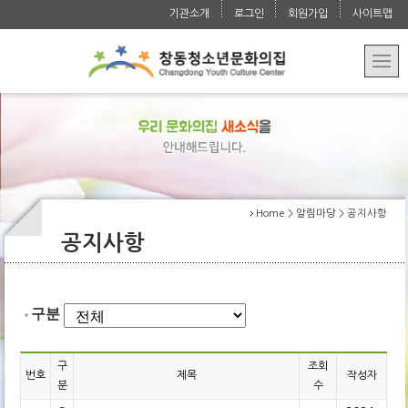
청소년 자치 활동
교육문화
Activities
기관소개
로그인
회원가입
사이트맵
운영법인 소개
대관/요금 안내
청소년 참여 활동
강좌 안내
알림마당
Programs
오시는 길
학교/지역 연계
수강/환불 안내
공지사항
문의
Notice
특성화 사업
사진첩
자주 묻는 질문
Contact
실습 지도
언론보도자료
Home > 알림마당 > 공지사항
공지사항
구분
구
조회
번호
제목
작성자
분
수