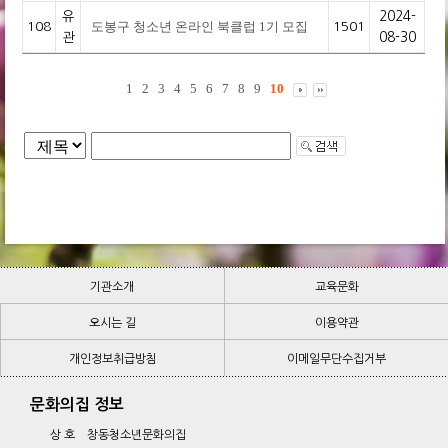
유
2024-
도봉구 청소년 온라인 북클럽 1기 모집
108
1501
관
08-30
1
2
3
4
5
6
7
8
9
10
기관소개
교육문화
오시는 길
기관소개
교육문화
이용약관
개인정보취급방침
오시는 길
이메일무단수집거부
이용약관
개인정보취급방침
이메일무단수집거부
문화의집 정보
상 호 창동청소년문화의집