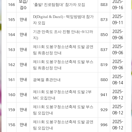
모집/
2025-
‘출발! 진로탐험대’ 참가자 모집
166
883
접수
09-16
D(Digital & Dazzl) - 떡잎방범대 참가
2025-
165
안내
873
자 모집
09-11
기관 만족도 조사 진행 안내(~9/12까
2025-
164
안내
850
지)
09-06
제11회 도봉구청소년축제 도발 공연
2025-
163
안내
837
팀 최종선정 안내
09-06
제11회 도봉구청소년축제 도발 부스
2025-
162
안내
819
팀 최종선정 안내
09-06
2025-
광복절 휴관안내
161
안내
880
08-14
제11회 도봉구청소년축제 도발 2부
2025-
160
안내
941
MC 모집안내
08-12
제11회 도봉구청소년축제 도발 부스
2025-
159
안내
929
팀 모집안내
08-12
제11회 도봉구청소년축제 도발 공연
2025-
158
안내
996
팀 모집안내
08-12