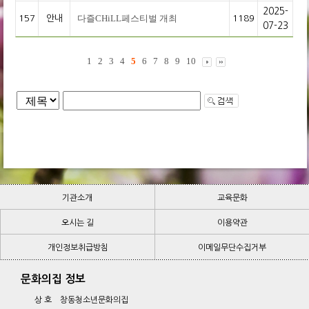
2025-
다즐CHiLL페스티벌 개최
157
안내
1189
07-23
1
2
3
4
5
6
7
8
9
10
기관소개
교육문화
오시는 길
기관소개
교육문화
이용약관
개인정보취급방침
오시는 길
이메일무단수집거부
이용약관
개인정보취급방침
이메일무단수집거부
문화의집 정보
상 호 창동청소년문화의집