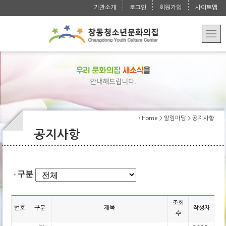
청소년 자치 활동
교육문화
Activities
기관소개
로그인
회원가입
사이트맵
운영법인 소개
대관/요금 안내
청소년 참여 활동
강좌 안내
알림마당
Programs
오시는 길
학교/지역 연계
수강/환불 안내
공지사항
문의
Notice
특성화 사업
사진첩
자주 묻는 질문
Contact
실습 지도
언론보도자료
Home > 알림마당 > 공지사항
공지사항
구분
조회
번호
구분
제목
작성자
수